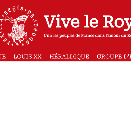
Vive le Ro
Unir les peuples de France dans l'amour du R
UE
LOUIS XX
HÉRALDIQUE
GROUPE D’