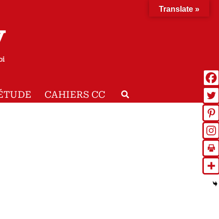
Translate »
y
oi
Rechercher
ÉTUDE
CAHIERS CC