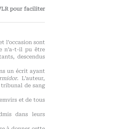
LR pour faciliter
et l’occasion sont
 n’a-t-il pu être
tants, descendus
ns un écrit ayant
rmidor
. L’auteur,
 tribunal de sang
cemvirs et de tous
dmis dans leurs
sse à donner cette