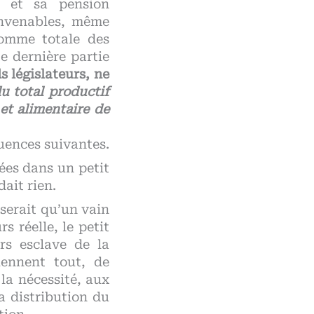
u et sa pension
convenables, même
somme totale des
te dernière partie
ds législateurs, ne
u total productif
et alimentaire de
quences suivantes.
bées dans un petit
ait rien.
 serait qu’un vain
s réelle, le petit
rs esclave de la
iennent tout, de
 la nécessité, aux
la distribution du