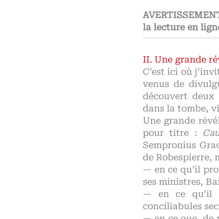
AVERTISSEMENT : 
la lecture en lign
Une grande ré
C’est ici où j’in
venus de divulgu
découvert deux 
dans la tombe, v
Une grande révél
pour titre :
Cau
Sempronius Gracc
de Robespierre, m
— en ce qu’il pro
ses ministres, Ba
— en ce qu’il 
conciliabules sec
— en ce que, de p