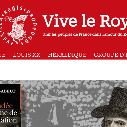
Vive le Ro
Unir les peuples de France dans l'amour du R
UE
LOUIS XX
HÉRALDIQUE
GROUPE D’