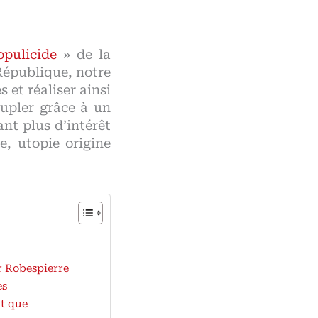
opulicide
» de la
épublique, notre
 et réaliser ainsi
eupler grâce à un
nt plus d’intérêt
, utopie origine
r Robespierre
es
it que