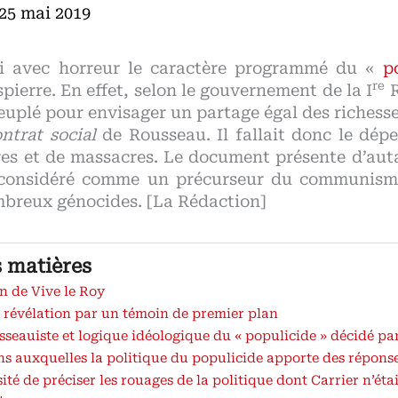
25 mai 2019
ci avec horreur le caractère programmé du «
p
re
ierre. En effet, selon le gouvernement de la I
R
euplé pour envisager un partage égal des richesses
ntrat social
de Rousseau. Il fallait donc le dép
es et de massacres. Le document présente d’auta
considéré comme un précurseur du communisme
ombreux génocides. [La Rédaction]
s matières
n de Vive le Roy
révélation par un témoin de premier plan
sseauiste et logique idéologique du « populicide » décidé pa
ns auxquelles la politique du populicide apporte des répons
ité de préciser les rouages de la politique dont Carrier n’éta