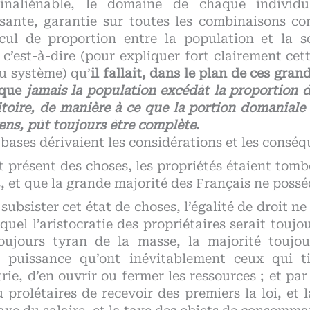
inaliénable, le domaine de chaque individ
isante, garantie sur toutes les combinaisons 
lcul de proportion entre la population et la 
 c’est-à-dire (pour expliquer fort clairement cet
du système) qu’
il fallait, dans le plan de ces gran
 que
jamais la population excédât la proportion d
itoire, de manière à ce que la portion domaniale 
ens, pût toujours être complète
.
bases dérivaient les considérations et les consé
t présent des choses, les propriétés étaient tom
 et que la grande majorité des Français ne posséd
 subsister cet état de choses, l’égalité de droit ne
uel l’aristocratie des propriétaires serait toujour
oujours tyran de la masse, la majorité toujou
a puissance qu’ont inévitablement ceux qui t
trie, d’en ouvrir ou fermer les ressources ; et par
prolétaires de recevoir des premiers la loi, et 