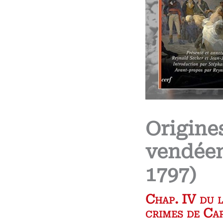
Origine
vendéen
1797)
Chap. IV du l
crimes de Car