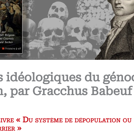
s idéologiques du géno
, par Gracchus Babeuf 
ivre « Du système de dépopulation ou l
rier »