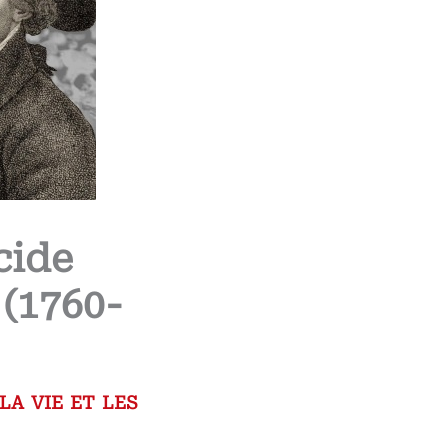
cide
(1760-
a vie et les