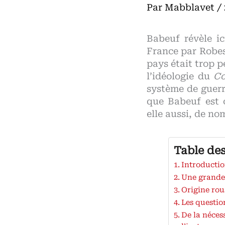
Par
Mabblavet
/
Babeuf révèle i
France par Robesp
pays était trop p
l’idéologie du
Co
système de guerr
que Babeuf est 
elle aussi, de n
Table de
Introductio
Une grande 
Origine rou
Les questio
De la nécess