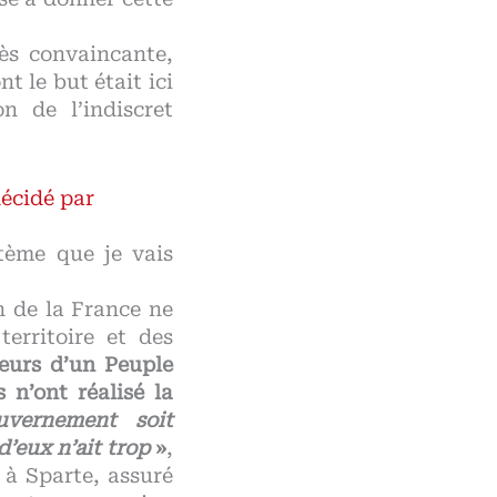
ès convaincante,
t le but était ici
on de l’indiscret
décidé par
stème que je vais
n de la France ne
erritoire et des
teurs d’un Peuple
s n’ont réalisé la
vernement soit
d’eux n’ait trop
»
,
 à Sparte, assuré