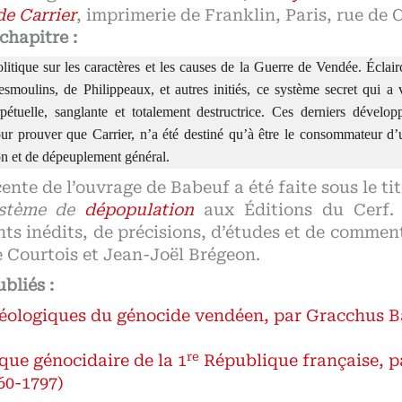
de Carrier
, imprimerie de Franklin, Paris, rue de C
chapitre :
itique sur les caractères et les causes de la Guerre de Vendée. Éclair
smoulins, de Philippeaux, et autres initiés, ce système secret qui a 
rpétuelle, sanglante et totalement destructrice. Ces derniers dévelop
our prouver que Carrier, n’a été destiné qu’à être le consommateur d’
on et de dépeuplement général.
ente de l’ouvrage de Babeuf a été faite sous le ti
ystème de
dépopulation
aux Éditions du Cerf. E
ts inédits, de précisions, d’études et de commen
 Courtois et Jean-Joël Brégeon.
bliés :
déologiques du génocide vendéen, par Gracchus B
re
ique génocidaire de la 1
République française, p
60-1797)