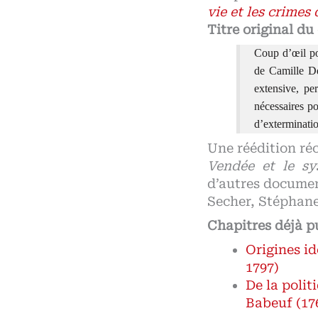
vie et les crimes 
Titre original du 
Coup d’œil pol
de Camille De
extensive, pe
nécessaires p
d’exterminati
Une réédition réc
Vendée et le s
d’autres documen
Secher, Stéphane
Chapitres déjà pu
Origines i
1797)
De la polit
Babeuf (17