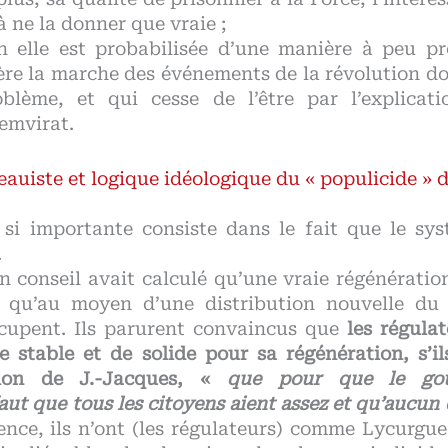
à ne la donner que vraie ;
n elle est probabilisée d’une manière à peu pr
re la marche des événements de la révolution don
blème, et qui cesse de l’être par l’explicati
emvirat.
eauiste et logique idéologique du « populicide » 
 si importante consiste dans le fait que le sy
.
n conseil avait calculé qu’une vraie régénératio
r qu’au moyen d’une distribution nouvelle du t
cupent. Ils parurent convaincus que
les régula
e stable et de solide pour sa régénération, s’il
sion de J.-Jacques, «
que pour que le gou
faut que tous les citoyens aient assez et qu’aucun 
ence, ils n’ont (les régulateurs) comme Lycurgue