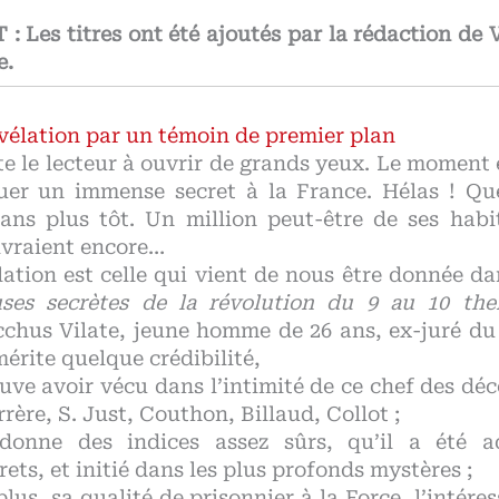
Les titres ont été ajoutés par la rédaction de V
e.
vélation par un témoin de premier plan
vite le lecteur à ouvrir de grands yeux. Le moment 
er un immense secret à la France. Hélas ! Que
ans plus tôt. Un million peut-être de ses habi
ivraient encore…
ation est celle qui vient de nous être donnée da
ses secrètes de la révolution du 9 au 10 the
hus Vilate, jeune homme de 26 ans, ex-juré du
érite quelque crédibilité,
uve avoir vécu dans l’intimité de ce chef des dé
rrère, S. Just, Couthon, Billaud, Collot ;
donne des indices assez sûrs, qu’il a été a
rets, et initié dans les plus profonds mystères ;
lus, sa qualité de prisonnier à la Force, l’intére