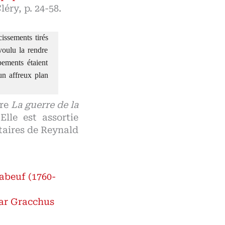
léry, p. 24-58.
cissements tirés
voulu la rendre
pements étaient
un affreux plan
tre
La guerre de la
lle est assortie
taires de Reynald
abeuf (1760-
ar Gracchus