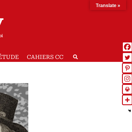
Translate »
y
oi
Rechercher
ÉTUDE
CAHIERS CC