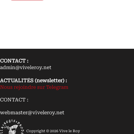
Testament
court
de
saint
Rémi,
par
Michel
Rouche
De
la
valeur
historique
du
document
CONTACT :
et
de
admin@viveleroy.net
ses
enseignements
ACTUALITÉS (newsletter) :
Nous rejoindre sur Telegram
CONTACT :
webmaster@viveleroy.net
Copyright © 2026 Vive le Roy