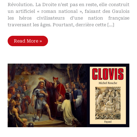
Révolution. La Droite n’est pas en reste, elle construit
un artificiel « roman national », faisant des Gaulois
les héros civilisateurs d’une nation française
traversant les âges. Pourtant, derrière cette […]
La
Read More »
violence
des
Gaulois,
par
le
professeur
Michel
Rouche
De
la
cruauté
du
paganisme
pré-
chrétien