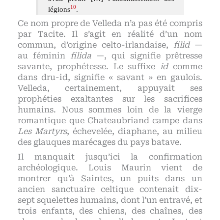
10
légions
.
Ce nom propre de Velleda n’a pas été compris
par Tacite. Il s’agit en réalité d’un nom
commun, d’origine celto-irlandaise,
filid
—
au féminin
filida
—, qui signifie prêtresse
savante, prophétesse. Le suffixe
id
comme
dans dru-id, signifie « savant » en gaulois.
Velleda, certainement, appuyait ses
prophéties exaltantes sur les sacrifices
humains. Nous sommes loin de la vierge
romantique que Chateaubriand campe dans
Les Martyrs
, échevelée, diaphane, au milieu
des glauques marécages du pays batave.
Il manquait jusqu’ici la confirmation
archéologique. Louis Maurin vient de
montrer qu’à Saintes, un puits dans un
ancien sanctuaire celtique contenait dix-
sept squelettes humains, dont l’un entravé, et
trois enfants, des chiens, des chaînes, des