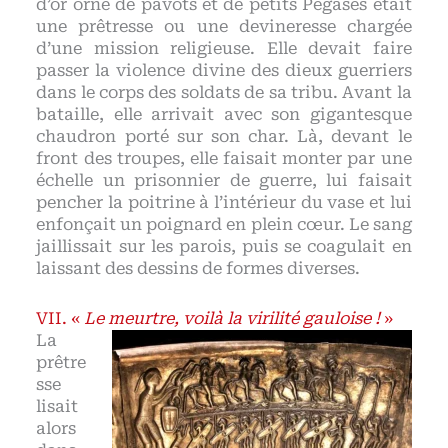
d’or orné de pavots et de petits Pégases était
une prêtresse ou une devineresse chargée
d’une mission religieuse. Elle devait faire
passer la violence divine des dieux guerriers
dans le corps des soldats de sa tribu. Avant la
bataille, elle arrivait avec son gigantesque
chaudron porté sur son char. Là, devant le
front des troupes, elle faisait monter par une
échelle un prisonnier de guerre, lui faisait
pencher la poitrine à l’intérieur du vase et lui
enfonçait un poignard en plein cœur. Le sang
jaillissait sur les parois, puis se coagulait en
laissant des dessins de formes diverses.
«
Le meurtre, voilà la virilité gauloise !
»
La
prêtre
sse
lisait
alors