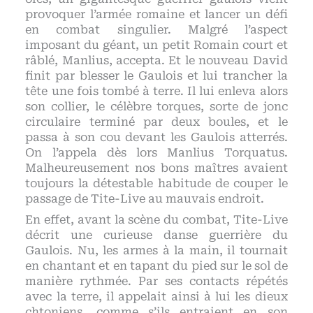
provoquer l’armée romaine et lancer un défi
en combat singulier. Malgré l’aspect
imposant du géant, un petit Romain court et
râblé, Manlius, accepta. Et le nouveau David
finit par blesser le Gaulois et lui trancher la
tête une fois tombé à terre. Il lui enleva alors
son collier, le célèbre torques, sorte de jonc
circulaire terminé par deux boules, et le
passa à son cou devant les Gaulois atterrés.
On l’appela dès lors Manlius Torquatus.
Malheureusement nos bons maîtres avaient
toujours la détestable habitude de couper le
passage de Tite-Live au mauvais endroit.
En effet, avant la scène du combat, Tite-Live
décrit une curieuse danse guerrière du
Gaulois. Nu, les armes à la main, il tournait
en chantant et en tapant du pied sur le sol de
manière rythmée. Par ses contacts répétés
avec la terre, il appelait ainsi à lui les dieux
chtoniens, comme s’ils entraient en son