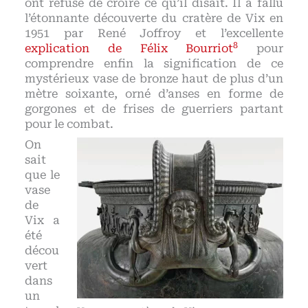
ont refusé de croire ce qu’il disait. Il a fallu
l’étonnante découverte du cratère de Vix en
1951 par René Joffroy et l’excellente
8
explication de Félix Bourriot
pour
comprendre enfin la signification de ce
mystérieux vase de bronze haut de plus d’un
mètre soixante, orné d’anses en forme de
gorgones et de frises de guerriers partant
pour le combat.
On
sait
que le
vase
de
Vix a
été
décou
vert
dans
un