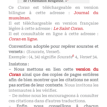
de l’Orientation Religieuse. »
Ce
Coran
est téléchargeable en version
bilingue à cette adresse :
Journal du
musulman
.
Il est téléchargeable en version française
légère à cette adresse :
Le Saint Coran
.
Il est consultable en ligne à cette adresse :
Coran
en ligne
.
Convention adoptée pour repérer sourates et
versets :
(S
ourate
,
Verset
).
6
Exemple : (4, 34) signifie
Sourate
4,
Verset
34.
Insistons :
– Nous mettons en lien cette
version du
Coran
ainsi que des copies de pages entières
afin de bien montrer que les citations ne sont
pas sorties de leur contexte
. Nous invitons les
internautes à les vérifier.
– De même nous les encourageons à consulter
ces citations dans d’autres traductions.
–
Enfin, nous conseillons à chacun