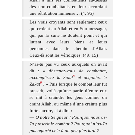
des non-combattants en leur accordant
une rétribution immense… (4, 95)
Les vrais croyants sont seulement ceux
qui croient en Allah et en Son messager,
qui par la suite ne doutent point et qui
luttent avec leurs biens et leurs
personnes dans le chemin d’Allah.
Ceux-là sont les véridiques. (49, 15)
N’as-tu pas vu ceux auxquels on avait
dit : «
Abstenez-vous de combattre,
8
accomplissez la Salat
et acquittez la
9
Zakat
!
» Puis lorsque le combat leur fut
prescrit, voilà qu’une partie d’entre eux
se mit à craindre les gens comme on
craint Allah, ou même d’une crainte plus
forte encore, et à dire :
—
Ô notre Seigneur ! Pourquoi nous as-
Tu prescrit le combat ? Pourquoi n’as-Tu
pas reporté cela à un peu plus tard ?