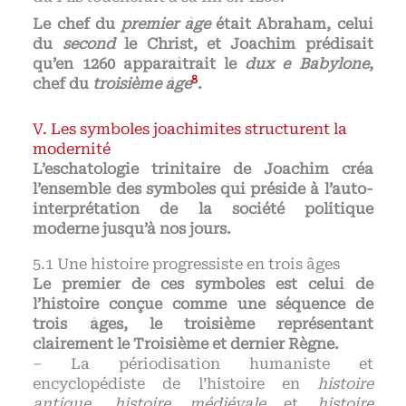
Le chef du
premier âge
était Abraham, celui
du
second
le Christ, et Joachim prédisait
qu’en 1260 apparaîtrait le
dux e Babylone
,
8
chef du
troisième âge
.
Les symboles joachimites structurent la
modernité
L’eschatologie trinitaire de Joachim créa
l’ensemble des symboles qui préside à l’auto-
interprétation de la société politique
moderne jusqu’à nos jours.
Une histoire progressiste en trois âges
Le premier de ces symboles est celui de
l’histoire conçue comme une séquence de
trois âges, le troisième représentant
clairement le Troisième et dernier Règne.
– La périodisation humaniste et
encyclopédiste de l’histoire en
histoire
antique
,
histoire médiévale
et
histoire