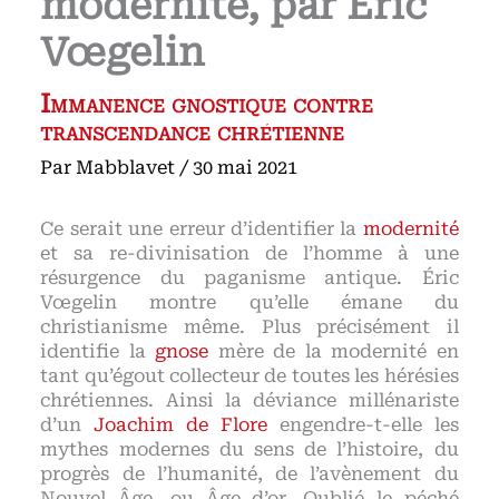
modernité, par Éric
Vœgelin
Immanence gnostique contre
transcendance chrétienne
Par
Mabblavet
/
30 mai 2021
Ce serait une erreur d’identifier la
modernité
et sa re-divinisation de l’homme à une
résurgence du paganisme antique. Éric
Vœgelin montre qu’elle émane du
christianisme même. Plus précisément il
identifie la
gnose
mère de la modernité en
tant qu’égout collecteur de toutes les hérésies
chrétiennes. Ainsi la déviance millénariste
d’un
Joachim de Flore
engendre-t-elle les
mythes modernes du sens de l’histoire, du
progrès de l’humanité, de l’avènement du
Nouvel Âge, ou Âge d’or. Oublié le péché