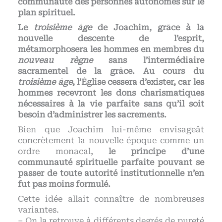
communauté des personnes autonomes sur le
plan spirituel.
Le
troisième âge
de Joachim, grâce à la
nouvelle descente de l’esprit,
métamorphosera les hommes en membres du
nouveau règne
sans l’intermédiaire
sacramentel de la grâce. Au cours du
troisième âge
, l’Église cessera d’exister, car les
hommes recevront les dons charismatiques
nécessaires à la vie parfaite sans qu’il soit
besoin d’administrer les sacrements.
Bien que Joachim lui-même envisageât
concrètement la nouvelle époque comme un
ordre monacal,
le principe d’une
communauté spirituelle parfaite pouvant se
passer de toute autorité institutionnelle n’en
fut pas moins formulé.
Cette idée allait connaître de nombreuses
variantes.
– On la retrouve à différents degrés de pureté