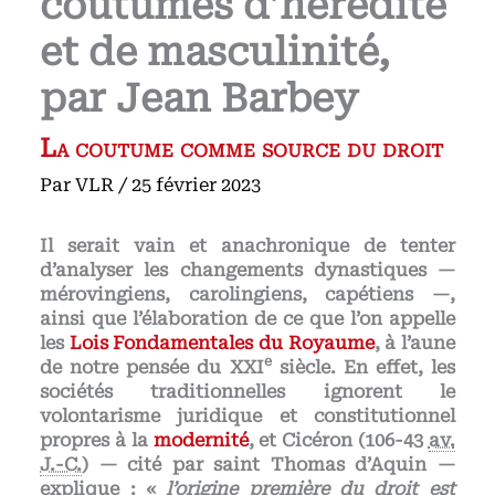
coutumes d’hérédité
et de masculinité,
par Jean Barbey
La coutume comme source du droit
Par
VLR
/
25 février 2023
Il serait vain et anachronique de tenter
d’analyser les changements dynastiques —
mérovingiens, carolingiens, capétiens —,
ainsi que l’élaboration de ce que l’on appelle
les
Lois Fondamentales du Royaume
, à l’aune
e
de notre pensée du XXI
siècle. En effet, les
sociétés traditionnelles ignorent le
volontarisme juridique et constitutionnel
propres à la
modernité
, et Cicéron (106-43
av.
J.-C.
) — cité par saint Thomas d’Aquin —
explique : «
l’origine première du droit est