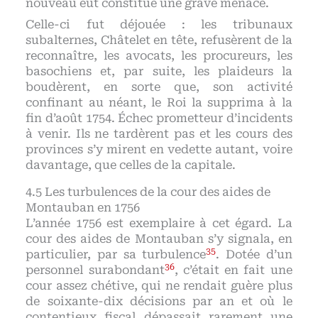
nouveau eût constitué une grave menace.
Celle-ci fut déjouée : les tribunaux
subalternes, Châtelet en tête, refusèrent de la
reconnaître, les avocats, les procureurs, les
basochiens et, par suite, les plaideurs la
boudèrent, en sorte que, son activité
confinant au néant, le Roi la supprima à la
fin d’août 1754. Échec prometteur d’incidents
à venir. Ils ne tardèrent pas et les cours des
provinces s’y mirent en vedette autant, voire
davantage, que celles de la capitale.
Les turbulences de la cour des aides de
Montauban en 1756
L’année 1756 est exemplaire à cet égard. La
cour des aides de Montauban s’y signala, en
35
particulier, par sa turbulence
. Dotée d’un
36
personnel surabondant
, c’était en fait une
cour assez chétive, qui ne rendait guère plus
de soixante-dix décisions par an et où le
contentieux fiscal dépassait rarement une