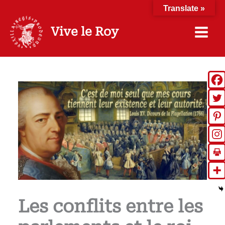
Aller
Translate »
au
contenu
Vive le Roy
Les conflits entre les