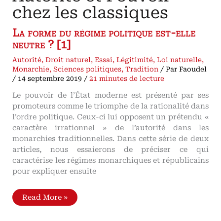
chez les classiques
La forme du régime politique est-elle
neutre ? [1]
Autorité
,
Droit naturel
,
Essai
,
Légitimité
,
Loi naturelle
,
Monarchie
,
Sciences politiques
,
Tradition
/ Par
Faoudel
/
14 septembre 2019
/
21 minutes de lecture
Le pouvoir de l’État moderne est présenté par ses
promoteurs comme le triomphe de la rationalité dans
l’ordre politique. Ceux-ci lui opposent un prétendu «
caractère irrationnel » de l’autorité dans les
monarchies traditionnelles. Dans cette série de deux
articles, nous essaierons de préciser ce qui
caractérise les régimes monarchiques et républicains
pour expliquer ensuite
Autorité
Read More »
et
Pouvoir
chez