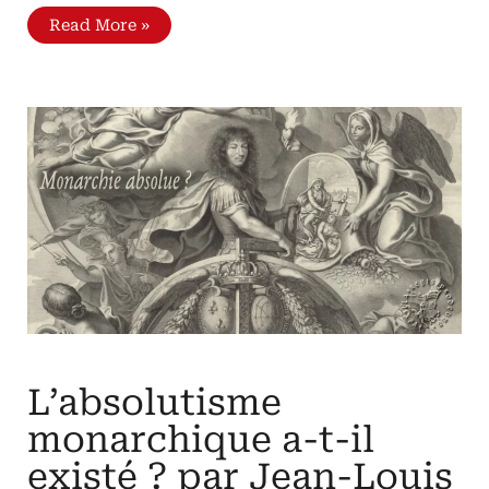
La
Read More »
monarchie
française
d’après
Claude
de
Seyssel,
par
Léon
Gallet
L'institution
royale
jugée
par
un
étranger
L’absolutisme
monarchique a-t-il
existé ? par Jean-Louis