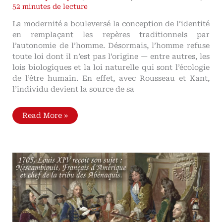
52 minutes de lecture
La modernité a bouleversé la conception de l’identité
en remplaçant les repères traditionnels par
l’autonomie de l’homme. Désormais, l’homme refuse
toute loi dont il n’est pas l’origine — entre autres, les
lois biologiques et la loi naturelle qui sont l’écologie
de l’être humain. En effet, avec Rousseau et Kant,
l’individu devient la source de sa
L’identité
Read More »
à
l’épreuve
de
la
modernité
Autonomie
de
l'homme
et
uniformisation