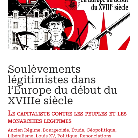
Dom
Jean
Leclercq,
Jean
de
Paris
et
l’ecclésiologie
du
XIIIe
siècle
Soulèvements
légitimistes dans
l’Europe du début du
XVIIIe siècle
Le capitaliste contre les peuples et les
monarchies légitimes
Ancien Régime
,
Bourgeoisie
,
Étude
,
Géopolitique
,
Libéralisme
,
Louis XV
,
Politique
,
Renonciations