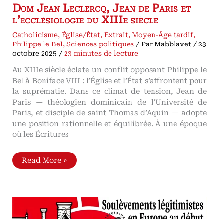
Dom Jean Leclercq, Jean de Paris et
l’ecclésiologie du XIIIe siècle
Catholicisme
,
Église/État
,
Extrait
,
Moyen-Âge tardif
,
Philippe le Bel
,
Sciences politiques
/ Par
Mabblavet
/
23
octobre 2025
/
23 minutes de lecture
Au XIIIe siècle éclate un conflit opposant Philippe le
Bel à Boniface VIII : l’Église et l’État s’affrontent pour
la suprématie. Dans ce climat de tension, Jean de
Paris — théologien dominicain de l’Université de
Paris, et disciple de saint Thomas d’Aquin — adopte
une position rationnelle et équilibrée. À une époque
où les Écritures
La
Read More »
querelle
des
deux
glaives,
selon
Jean
de
Paris