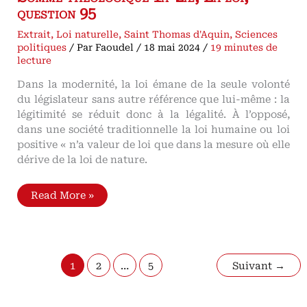
question 95
Extrait
,
Loi naturelle
,
Saint Thomas d'Aquin
,
Sciences
politiques
/ Par
Faoudel
/
18 mai 2024
/
19 minutes de
lecture
Dans la modernité, la loi émane de la seule volonté
du législateur sans autre référence que lui-même : la
légitimité se réduit donc à la légalité. À l’opposé,
dans une société traditionnelle la loi humaine ou loi
positive « n’a valeur de loi que dans la mesure où elle
dérive de la loi de nature.
La
Read More »
loi
humaine
ou
loi
positive,
par
1
2
…
5
Suivant
→
saint
Thomas
d’Aquin
Somme