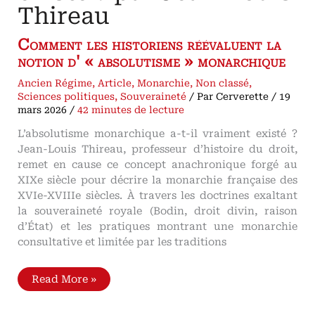
Thireau
Comment les historiens réévaluent la
notion d' « absolutisme » monarchique
Ancien Régime
,
Article
,
Monarchie
,
Non classé
,
Sciences politiques
,
Souveraineté
/ Par
Cerverette
/
19
mars 2026
/
42 minutes de lecture
L’absolutisme monarchique a-t-il vraiment existé ?
Jean-Louis Thireau, professeur d’histoire du droit,
remet en cause ce concept anachronique forgé au
XIXe siècle pour décrire la monarchie française des
XVIe-XVIIIe siècles. À travers les doctrines exaltant
la souveraineté royale (Bodin, droit divin, raison
d’État) et les pratiques montrant une monarchie
consultative et limitée par les traditions
L’absolutisme
Read More »
monarchique
a-
t-