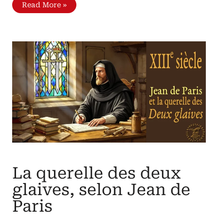
Identité
Read More »
et
légitimité
Refaire
un
peuple
derrière
le
Roi
La querelle des deux
glaives, selon Jean de
Paris