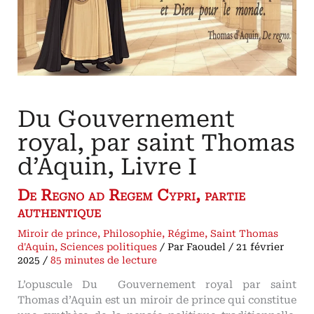
peuples
et
les
monarchies
légitimes
Du Gouvernement
royal, par saint Thomas
d’Aquin, Livre I
De Regno ad Regem Cypri, partie
authentique
Miroir de prince
,
Philosophie
,
Régime
,
Saint Thomas
d'Aquin
,
Sciences politiques
/ Par
Faoudel
/
21 février
2025
/
85 minutes de lecture
L’opuscule Du Gouvernement royal par saint
Thomas d’Aquin est un miroir de prince qui constitue