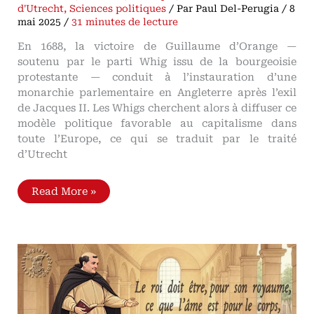
d'Utrecht
,
Sciences politiques
/ Par
Paul Del-Perugia
/
8
mai 2025
/
31 minutes de lecture
En 1688, la victoire de Guillaume d’Orange —
soutenu par le parti Whig issu de la bourgeoisie
protestante — conduit à l’instauration d’une
monarchie parlementaire en Angleterre après l’exil
de Jacques II. Les Whigs cherchent alors à diffuser ce
modèle politique favorable au capitalisme dans
toute l’Europe, ce qui se traduit par le traité
d’Utrecht
Soulèvements
Read More »
légitimistes
dans
l’Europe
du
début
du
XVIIIe
siècle
Le
capitaliste
contre
les