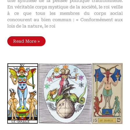
une synthèse de la pensée politique traditionnelle.
En véritable corps mystique de la société, le roi veille
à ce que tous les membres du corps social
concourent au bien commun : « Conformément aux
lois de la nature, le roi
Du
Read More »
Gouvernement
royal,
par
saint
Thomas
d’Aquin,
Livre
I
De
Regno
ad
Regem
Cypri,
partie
authentique