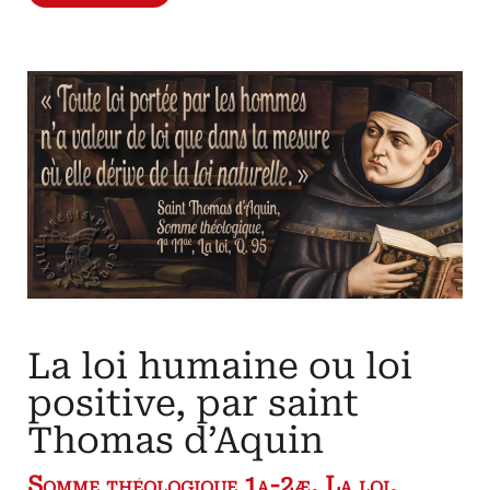
principe
d’action
maçonnique
Ordo
ab
chao
La
franc-
maçonnerie
par
elle-
même
(2)
La loi humaine ou loi
positive, par saint
Thomas d’Aquin
Somme théologique 1a-2æ, La loi,