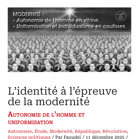
il
existé
?
par
Jean-
Louis
Thireau
Comment
les
historiens
réévaluent
la
notion
d'
«
absolutisme
»
monarchique
L’identité à l’épreuve
de la modernité
Autonomie de l'homme et
uniformisation
Autonomie
,
Étude
,
Modernité
,
République
,
Révolution
,
Sciences politiques
/ Par
Faoudel
/
11 décembre 2025
/