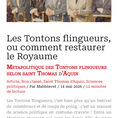
Les Tontons flingueurs,
ou comment restaurer
le Royaume
Métapolitique des Tontons flingueurs
selon saint Thomas d'Aquin
Article
,
Non classé
,
Saint Thomas d'Aquin
,
Sciences
politiques
/ Par
Mabblavet
/
14 mai 2026
/
12 minutes
de lecture
Les Tontons flingueurs, c’est bien plus qu’un festival
de calembours et de coups de poing : c’est un manuel
de science politique en costume-cravate ! Entre un
Mexicain mourant qui joue les Louis XIV du pavé