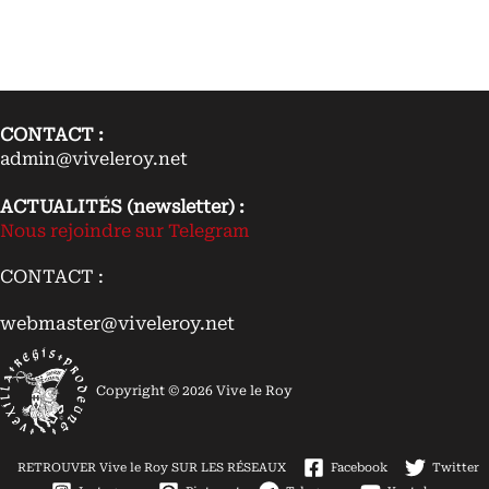
théologique
1a-
2æ,
La
loi,
question
95
CONTACT :
admin@viveleroy.net
ACTUALITÉS (newsletter) :
Nous rejoindre sur Telegram
CONTACT :
webmaster@viveleroy.net
Copyright © 2026 Vive le Roy
RETROUVER Vive le Roy SUR LES RÉSEAUX
Facebook
Twitter