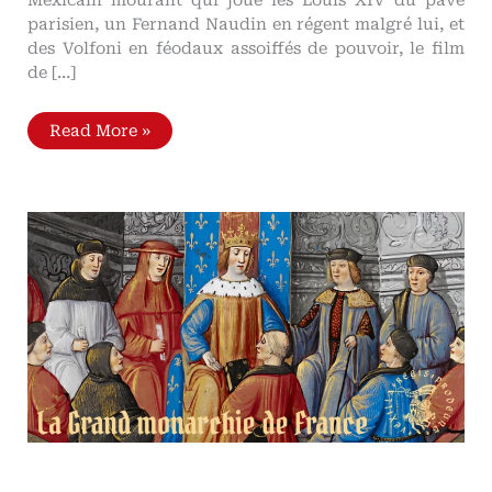
parisien, un Fernand Naudin en régent malgré lui, et
des Volfoni en féodaux assoiffés de pouvoir, le film
de […]
Les
Read More »
Tontons
flingueurs,
ou
comment
restaurer
le
Royaume
Métapolitique
des
Tontons
flingueurs
selon
saint
Thomas
d'Aquin