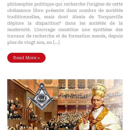
philosophie politique qui recherche l’origine de cette
obéissance libre présente dans nombre de sociétés
traditionnelles, mais dont Alexis de Tocqueville
déplore la disparition* dans les sociétés de la
modernité. L’ouvrage constitue une synthèse des
travaux de recherche et de formation menés, depuis
plus de vingt ans, au […]
«
Read More »
Introduction
à
la
légitimité
»,
un
livre
pour
restaurer
la
société
traditionnelle
Recensions
de
Virginie
Vota
(critique