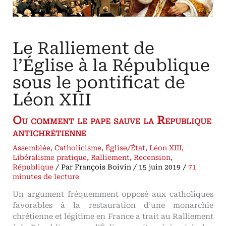
littéraire)
et
de
Marie-
Pauline
Deswarte
(Professeur
Le Ralliement de
de
droit
public)
l’Église à la République
sous le pontificat de
Léon XIII
Ou comment le pape sauve la République
antichrétienne
Assemblée
,
Catholicisme
,
Église/État
,
Léon XIII
,
Libéralisme pratique
,
Ralliement
,
Recension
,
République
/ Par
François Boivin
/
15 juin 2019
/
71
minutes de lecture
Un argument fréquemment opposé aux catholiques
favorables à la restauration d’une monarchie
chrétienne et légitime en France a trait au Ralliement