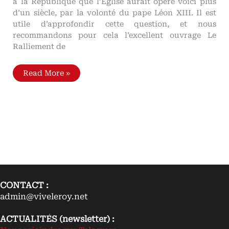
à la République que l’Église aurait opéré voici plus
d’un siècle, par la volonté du pape Léon XIII. Il est
utile d’approfondir cette question, et nous
recommandons pour cela l’excellent ouvrage Le
Ralliement de
Le
Read More »
Ralliement
de
l’Église
à
la
République
sous
le
pontificat
de
Léon
XIII
Ou
comment
CONTACT :
le
pape
admin@viveleroy.net
sauve
la
République
ACTUALITÉS (newsletter) :
antichrétienne