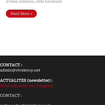
le bien commun, cette harmonie
La
Read More »
Monarchie
de
France
par
Claude
de
Seyssel
(1519)
Ou
l’harmonie
sociale
CONTACT :
admin@viveleroy.net
ACTUALITÉS (newsletter) :
Nous rejoindre sur Telegram
CONTACT :