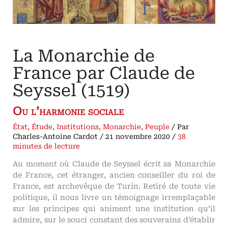
de
la
pensée
politique
française
sous
Charles
VI
La Monarchie de
France par Claude de
Seyssel (1519)
Ou l’harmonie sociale
État
,
Étude
,
Institutions
,
Monarchie
,
Peuple
/ Par
Charles-Antoine Cardot
/
21 novembre 2020
/
38
minutes de lecture
Au moment où Claude de Seyssel écrit sa Monarchie
de France, cet étranger, ancien conseiller du roi de
France, est archevêque de Turin. Retiré de toute vie
politique, il nous livre un témoignage irremplaçable
sur les principes qui animent une institution qu’il
admire, sur le souci constant des souverains d’établir