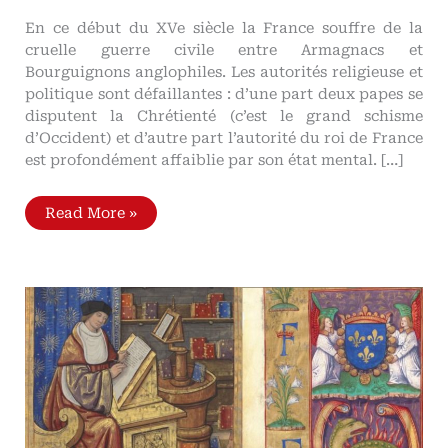
En ce début du XVe siècle la France souffre de la
cruelle guerre civile entre Armagnacs et
Bourguignons anglophiles. Les autorités religieuse et
politique sont défaillantes : d’une part deux papes se
disputent la Chrétienté (c’est le grand schisme
d’Occident) et d’autre part l’autorité du roi de France
est profondément affaiblie par son état mental. […]
Les
Read More »
combats
de
Christine
de
Pisan
pour
la
paix,
le
roi
légitime
et
les
femmes
Aspect