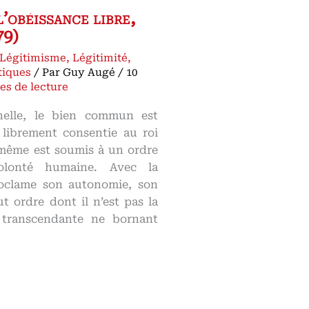
l’obéissance libre,
79)
Légitimisme
,
Légitimité
,
tiques
/ Par
Guy Augé
/
10
es de lecture
nnelle, le bien commun est
e librement consentie au roi
-même est soumis à un ordre
olonté humaine. Avec la
oclame son autonomie, son
t ordre dont il n’est pas la
 transcendante ne bornant