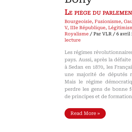
Le piège du parlemen
Bourgeoisie
,
Fusionisme
,
Gau
V
,
IIIe République
,
Légitimis
Royalisme
/ Par
VLR
/
6 avril
lecture
Les régimes révolutionnaires
pays. Aussi, après la défaite
à Sedan en 1870, les Françai
une majorité de députés ro
Mais le régime démocrati
perdre les gens de bonne f
de principes et de formation
Les
Read More »
légitimistes
à
la