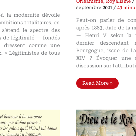
Orléanisme
,
Royalisme
/
septembre 2021
/
49 minu
ù la modernité dévoile
Peut-on parler de con
mbitions totalitaires, en
après 1883, date de la
s’étend le spectre des
— Henri V selon la 
es de légitimité — fondés
dernier descendant
se dressent comme une
Bourgogne, issue de l’a
x. « Légitimistes de tous
XIV ? Évoquer une 
discussion sur l’attribu
La
Read More »
controverse
royale
en
France
Blancs
d’Espagne
et
Blancs
d’Eu