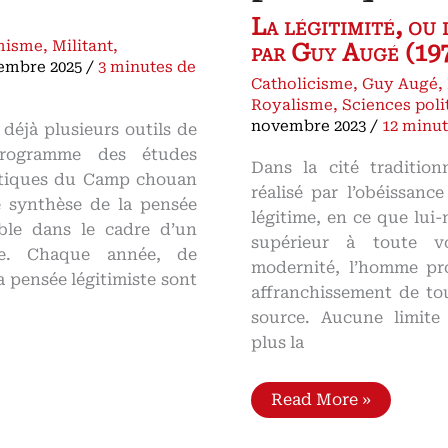
La légitimité, ou 
misme
,
Militant
,
par Guy Augé (19
embre 2025
/
3 minutes de
Catholicisme
,
Guy Augé
,
Royalisme
,
Sciences poli
novembre 2023
/
12 minut
 déjà plusieurs outils de
rogramme des études
Dans la cité traditio
litiques du Camp chouan
réalisé par l’obéissanc
e synthèse de la pensée
légitime, en ce que lui
sable dans le cadre d’un
supérieur à toute v
ude. Chaque année, de
modernité, l’homme pr
a pensée légitimiste sont
affranchissement de tou
source. Aucune limite
plus la
La
Read More »
question
de