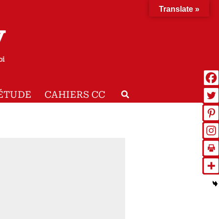
Translate »
y
oi
Rechercher
ÉTUDE
CAHIERS CC