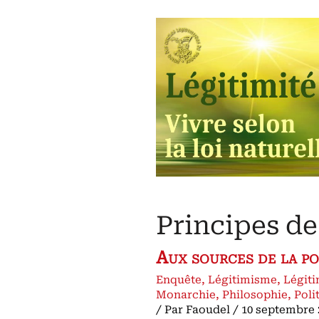
naissance
de
la
IIIe
République,
par
Alain
Bony
Le
piège
du
parlementarisme
(1980)
Principes de
Aux sources de la po
Enquête
,
Légitimisme
,
Légiti
Monarchie
,
Philosophie
,
Poli
/ Par
Faoudel
/
10 septembre