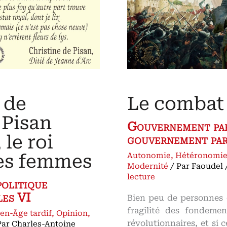
Le combat 
 de
 Pisan
Gouvernement par
 le roi
gouvernement par
Autonomie
,
Hétéronomi
les femmes
Modernité
/ Par
Faoudel
lecture
politique
les VI
Bien peu de personnes 
fragilité des fondemen
n-Âge tardif
,
Opinion
,
révolutionnaires, et si c
Par
Charles-Antoine