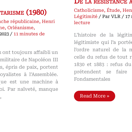
De la résistance
Catholicisme
,
Étude
,
Hen
tarisme (1980)
Légitimité
/ Par
VLR
/
17
che républicaine
,
Henri
lecture
me
,
Orléanisme
,
 2023
/
11 minutes de
L’histoire de la lég
légitimiste qui l’a porté
l’ordre naturel de la m
 ont toujours affaibli un
celle du refus de tout r
 militaire de Napoléon III
1830 et 1883 : refus du
s, épris de paix, portent
prétendent se faire 
yalistes à l’Assemblée.
Fondamentales
que est une machine à
oi. Par naïveté, manque
L’histoire
Read More »
,
de
la
légitimité
de
1883
à
nos