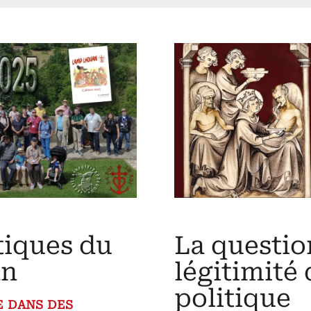
tiques du
La questio
an
légitimité
politique
e dans des