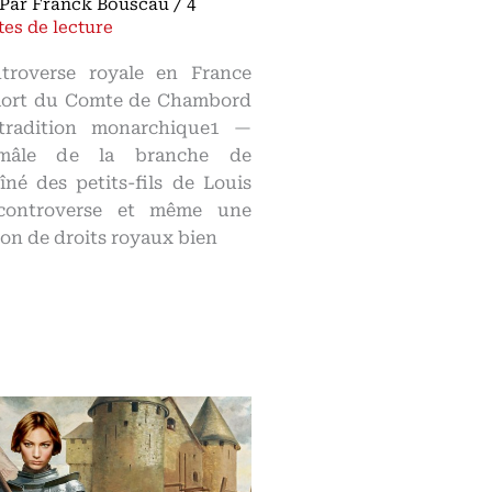
 Par
Franck Bouscau
/
4
tes de lecture
troverse royale en France
 mort du Comte de Chambord
tradition monarchique1 —
 mâle de la branche de
îné des petits-fils de Louis
controverse et même une
tion de droits royaux bien