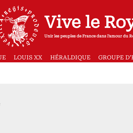
Vive le Ro
Unir les peuples de France dans l'amour du R
UE
LOUIS XX
HÉRALDIQUE
GROUPE D’