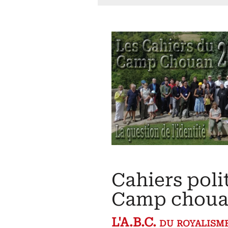
Cahiers poli
Camp chou
L'A.B.C. du royalism