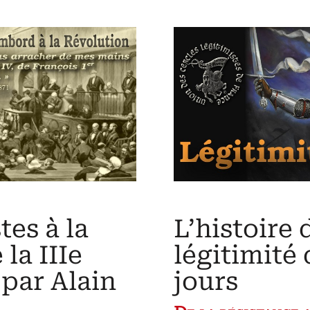
la
légitimité
du
pouvoir
politique
La
légitimité,
ou
l’obéissance
libre,
par
Guy
Augé
(1979)
tes à la
L’histoire 
la IIIe
légitimité 
par Alain
jours