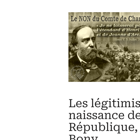
L'A.B.C.
du
royalisme
dans
des
Cahiers
politiques
Les légitimis
naissance de 
République, 
Bony