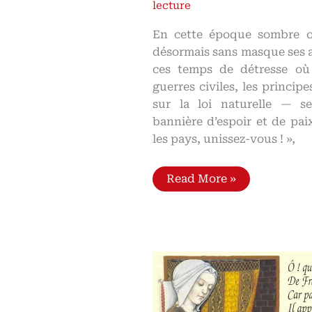
lecture
En cette époque sombre o
désormais sans masque ses a
ces temps de détresse où 
guerres civiles, les princip
sur la loi naturelle — 
bannière d’espoir et de pai
les pays, unissez-vous ! »,
Principes
Read More »
de
légitimité
Aux
sources
de
la
politique