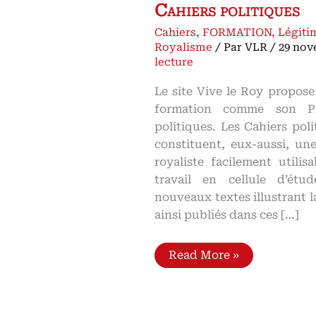
Cahiers politiques
Cahiers
,
FORMATION
,
Légiti
Royalisme
/ Par
VLR
/
29 nov
lecture
Le site Vive le Roy propose
formation comme son P
politiques. Les Cahiers po
constituent, eux-aussi, un
royaliste facilement utili
travail en cellule d’ét
nouveaux textes illustrant l
ainsi publiés dans ces […]
Cahiers
Read More »
politiques
du
Camp
chouan