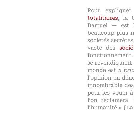
Pour explique
totalitaires
, la 
Barruel — est l
beaucoup plus ra
sociétés secrète
vaste des
soci
fonctionnement. I
se revendiquant
monde est
a prio
l’opinion en dén
innombrable des f
pour les vouer à
l’on réclamera 
l’humanité ». [L