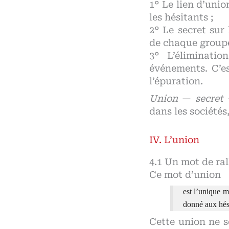
1° Le lien d’unio
les hésitants ;
2° Le secret sur
de chaque groupe,
3° L’éliminati
événements. C’es
l’épuration.
Union
—
secret
dans les sociétés,
L’union
Un mot de rall
Ce mot d’union
est l’unique m
donné aux hési
Cette union ne 