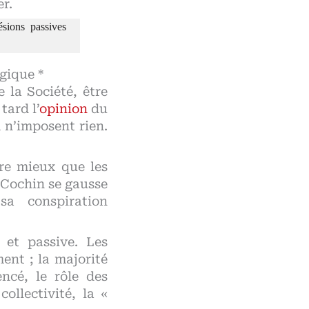
er.
ésions passives
gique *
e la Société, être
tard l’
opinion
du
, n’imposent rien.
ère mieux que les
t Cochin se gausse
a conspiration
 et passive. Les
ent ; la majorité
encé, le rôle des
ollectivité, la «