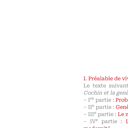
Préalable de vi
Le texte suivan
Cochin et la genè
re
– I
partie :
Prob
e
– II
partie :
Genè
e
– III
partie :
Le 
e
– IV
partie :