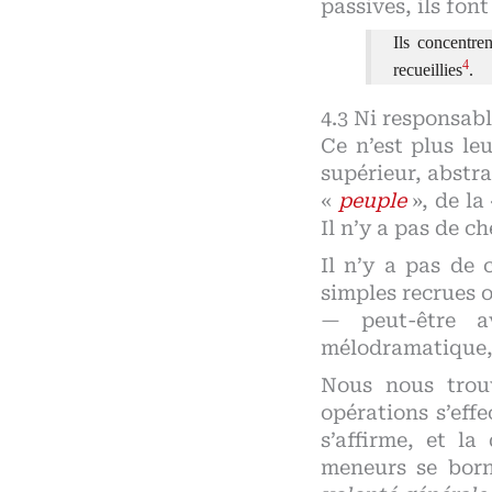
passives, ils fon
Ils concentre
4
recueillies
.
Ni responsabl
Ce n’est plus leu
supérieur, abstra
«
peuple
», de la
Il n’y a pas de 
Il n’y a pas de 
simples recrues o
— peut-être a
mélodramatique, o
Nous nous trouv
opérations s’eff
s’affirme, et la
meneurs se borne