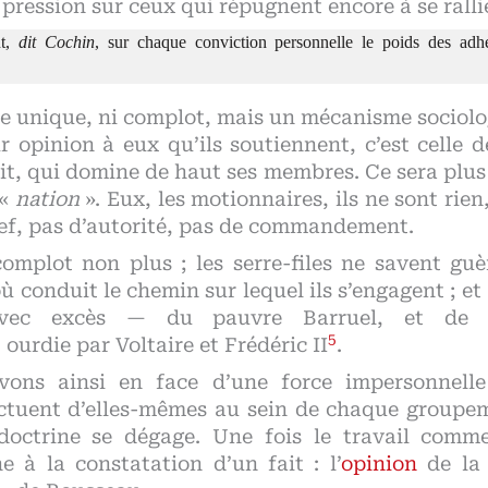
t pression sur ceux qui répugnent encore à se ralli
nt,
dit Cochin
, sur chaque conviction personnelle le poids des adh
e unique, ni complot, mais un mécanisme sociolo
r opinion à eux qu’ils soutiennent, c’est celle d
it, qui domine de haut ses membres. Ce sera plus 
 «
nation
». Eux, les motionnaires, ils ne sont rien
chef, pas d’autorité, pas de commandement.
complot non plus ; les serre-files ne savent gu
ù conduit le chemin sur lequel ils s’engagent ; e
vec excès — du pauvre Barruel, et de s
5
urdie par Voltaire et Frédéric II
.
ons ainsi en face d’une force impersonnelle
ectuent d’elles-mêmes au sein de chaque groupem
 doctrine se dégage. Une fois le travail comm
 à la constatation d’un fait : l’
opinion
de la c