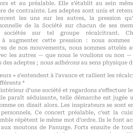
rs et au préalable. Elle s’établit au sein mêm
re de contrainte. Les adeptes sont unis et retenu
rcent les uns sur les autres, la pression qu
onnelle de la Société sur chacun de ses memb
 sociétés sur tel groupe récalcitrant. C
 à augmenter cette pression : nous sommes 
res de nos mouvements, nous sommes attelés a
ec les autres — que nous le voulions ou non —
 des adeptes ;
nous adhérons
au sens physique d
eurs » s’entendent à l’avance et rallient les récalc
fférents *
intérieur d’une société et regardons s’effectuer l
lle paraît séduisante, telle démarche est jugée 
omme on disait alors. Les inspirateurs se sont 
personnels. Ce concert préalable, c’est la cuisi
mble répètent le même mot d’ordre. Ils le font a
, aux moutons de Panurge. Forts ensuite de tou