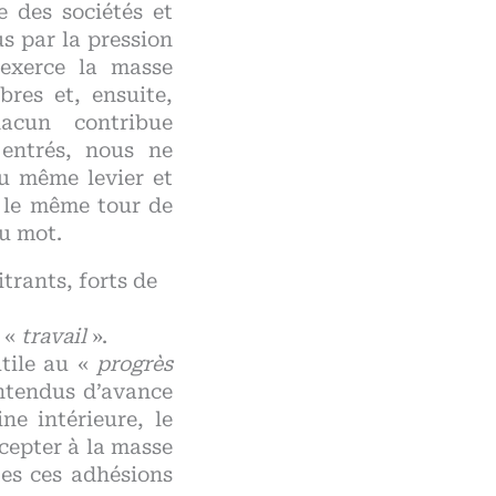
e des sociétés et
s par la pression
’exerce la masse
res et, ensuite,
hacun contribue
entrés, nous ne
u même levier et
 le même tour de
u mot.
itrants, forts de
e «
travail
».
utile au «
progrès
entendus d’avance
ne intérieure, le
ccepter à la masse
tes ces adhésions