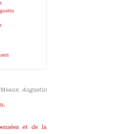
t
ugustin
s
ment
de Meaux
Augustin
n.
ensées et de la