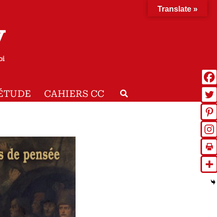
Translate »
y
oi
Rechercher
ÉTUDE
CAHIERS CC