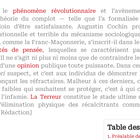
r le
phénomène révolutionnaire
et l’avènem
théorie du complot — telle que l’a formalisée
oin d’être satisfaisante. Augustin Cochin pr
tionnelle et terrible du mécanisme sociologique.
s, comme la Franc-Maçonnerie, s’inscrit-il dans 
étés de pensée
, lesquelles se caractérisent 
l ne s’agit ni plus ni moins que de contraindre le
 d’une
opinion
publique toute puissante. Dans ces 
ri
suspect, et c’est aux individus de démontrer 
onçant les réfractaires. Malheur à ces derniers, 
aibles qui souhaitent se protéger, c’est à qui c
 l’infamie.
La Terreur
constitue le stade ultime
l’élimination physique des récalcitrants co
a Rédaction]
Table des
Préalable d