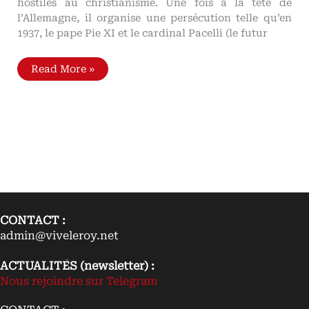
hostiles au christianisme. Une fois à la tête de
l’Allemagne, il organise une persécution telle qu’en
1937, le pape Pie XI et le cardinal Pacelli (le futur
Libres
Read More »
propos
de
Hitler
sur
le
christianisme
Les
papes
Pie
XI
et
Pie
XII
répondent
à
CONTACT :
Hitler
admin@viveleroy.net
ACTUALITÉS (newsletter) :
Nous rejoindre sur Telegram