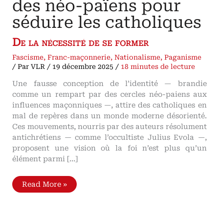
des néo-païens pour
séduire les catholiques
De la nécessité de se former
Fascisme
,
Franc-maçonnerie
,
Nationalisme
,
Paganisme
/ Par
VLR
/
19 décembre 2025
/
18 minutes de lecture
Une fausse conception de l’identité — brandie
comme un rempart par des cercles néo-paiens aux
influences maçonniques —, attire des catholiques en
mal de repères dans un monde moderne désorienté.
Ces mouvements, nourris par des auteurs résolument
antichrétiens — comme l’occultiste Julius Evola —,
proposent une vision où la foi n’est plus qu’un
élément parmi […]
L’identité
Read More »
instrument
des
néo-
païens