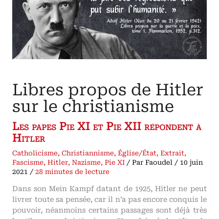
et
Hannah
Arendt
Libres propos de Hitler
sur le christianisme
Les papes Pie XI et Pie XII répondent à
Hitler
Catholicisme
,
Christiannisme
,
Église/État
,
Extrait
,
Fascisme
,
Hitler
,
Nazisme
,
Pie XI
/ Par
Faoudel
/
10 juin
2021
/
28 minutes de lecture
Dans son Mein Kampf datant de 1925, Hitler ne peut
livrer toute sa pensée, car il n’a pas encore conquis le
pouvoir, néanmoins certains passages sont déjà très