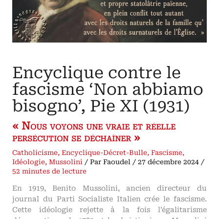
à
la
sympathie
pour
la
Phalange
et
les
Rouges
espagnols
Encyclique contre le
fascisme ‘Non abbiamo
bisogno’, Pie XI (1931)
« Nous voyons une vraie et réelle
persécution se déchaîner »
Catholicisme
,
Encyclique-Décret-Bulle
,
Fascisme
,
Idéologie
,
Mussolini
/ Par
Faoudel
/
27 décembre 2024
/
52 minutes de lecture
En 1919, Benito Mussolini, ancien directeur du
journal du Parti Socialiste Italien crée le fascisme.
Cette idéologie rejette à la fois l’égalitarisme