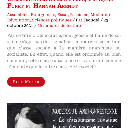
Furet et Hannah Arendt
Assemblée
,
Bourgeoisie
,
Essai
,
Fascisme
,
Modernité
,
Révolution
,
Sciences politiques
/ Par
Faoudel
/
23
octobre 2021
/
26 minutes de lecture
Par ce titre « Démocratie, bourgeoisie et haine de soi
», il ne s’agit pas de stigmatiser la bourgeoisie en tant
que classe sociale à la manière anarchiste ou
socialiste. En effet, quand elle est ordonnée au bien
commun, cette classe a sa place et son utilité comme
n’importe quelle autre classe de la société.
Démocratie,
Read More »
bourgeoisie
et
haine
de
soi
Commentaires
de
Léo
Ferré,
François
Furet