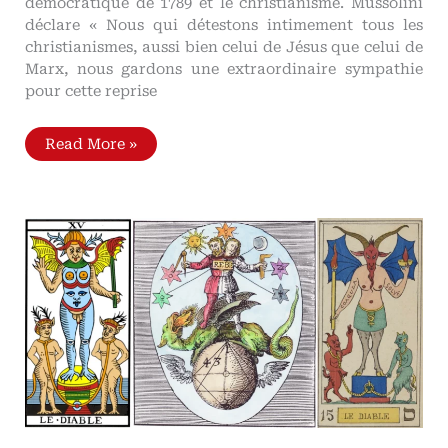
démocratique de 1789 et le christianisme. Mussolini
déclare « Nous qui détestons intimement tous les
christianismes, aussi bien celui de Jésus que celui de
Marx, nous gardons une extraordinaire sympathie
pour cette reprise
Encyclique
Read More »
contre
le
fascisme
‘Non
abbiamo
bisogno’,
Pie
XI
(1931)
«
Nous
voyons
une
vraie
et
réelle
persécution
se
déchaîner
»