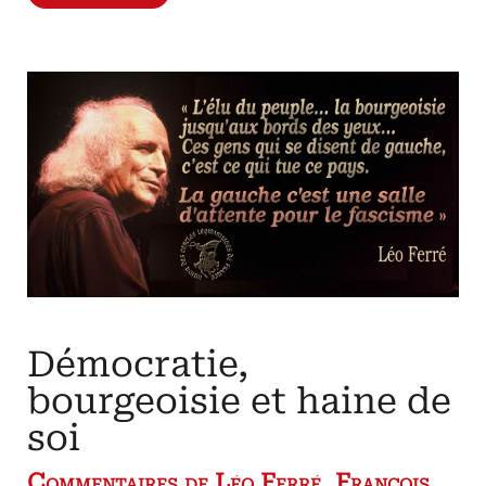
principe
d’action
maçonnique
Ordo
ab
chao
La
franc-
maçonnerie
par
elle-
même
(2)
Démocratie,
bourgeoisie et haine de
soi
Commentaires de Léo Ferré, François