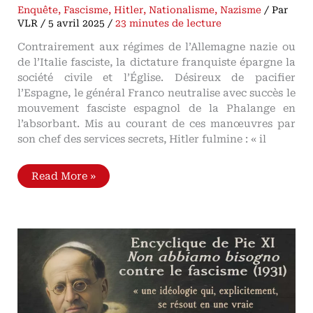
Enquête
,
Fascisme
,
Hitler
,
Nationalisme
,
Nazisme
/ Par
VLR
/
5 avril 2025
/
23 minutes de lecture
Contrairement aux régimes de l’Allemagne nazie ou
de l’Italie fasciste, la dictature franquiste épargne la
société civile et l’Église. Désireux de pacifier
l’Espagne, le général Franco neutralise avec succès le
mouvement fasciste espagnol de la Phalange en
l’absorbant. Mis au courant de ces manœuvres par
son chef des services secrets, Hitler fulmine : « il
Opinion
Read More »
du
régime
nazi
sur
Franco
et
la
Phalange
De
la
détestation
de
Franco