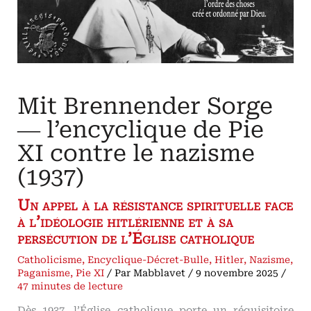
Mit Brennender Sorge
― l’encyclique de Pie
XI contre le nazisme
(1937)
Un appel à la résistance spirituelle face
à l’idéologie hitlérienne et à sa
persécution de l’Église catholique
Catholicisme
,
Encyclique-Décret-Bulle
,
Hitler
,
Nazisme
,
Paganisme
,
Pie XI
/ Par
Mabblavet
/
9 novembre 2025
/
47 minutes de lecture
Dès 1937, l’Église catholique porte un réquisitoire