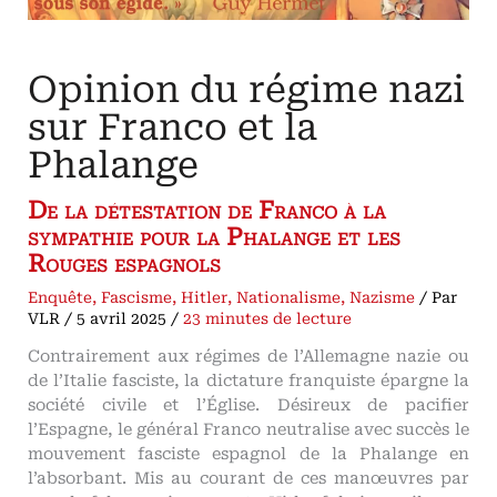
à
l’idéologie
hitlérienne
et
à
sa
Opinion du régime nazi
persécution
de
l’Église
sur Franco et la
catholique
Phalange
De la détestation de Franco à la
sympathie pour la Phalange et les
Rouges espagnols
Enquête
,
Fascisme
,
Hitler
,
Nationalisme
,
Nazisme
/ Par
VLR
/
5 avril 2025
/
23 minutes de lecture
Contrairement aux régimes de l’Allemagne nazie ou
de l’Italie fasciste, la dictature franquiste épargne la
société civile et l’Église. Désireux de pacifier
l’Espagne, le général Franco neutralise avec succès le
mouvement fasciste espagnol de la Phalange en
l’absorbant. Mis au courant de ces manœuvres par