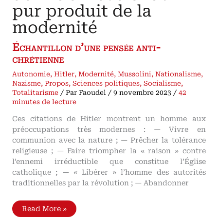
pur produit de la
modernité
Échantillon d’une pensée anti-
chrétienne
Autonomie
,
Hitler
,
Modernité
,
Mussolini
,
Nationalisme
,
Nazisme
,
Propos
,
Sciences politiques
,
Socialisme
,
Totalitarisme
/ Par
Faoudel
/
9 novembre 2023
/
42
minutes de lecture
Ces citations de Hitler montrent un homme aux
préoccupations très modernes : — Vivre en
communion avec la nature ; — Prêcher la tolérance
religieuse ; — Faire triompher la « raison » contre
l’ennemi irréductible que constitue l’Église
catholique ; — « Libérer » l’homme des autorités
traditionnelles par la révolution ; — Abandonner
Les
Read More »
« Libres