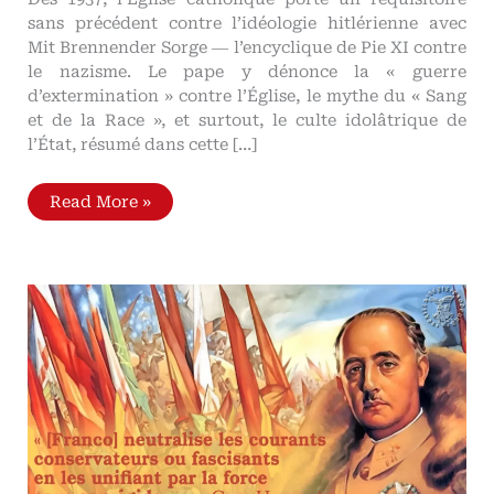
sans précédent contre l’idéologie hitlérienne avec
Mit Brennender Sorge ― l’encyclique de Pie XI contre
le nazisme. Le pape y dénonce la « guerre
d’extermination » contre l’Église, le mythe du « Sang
et de la Race », et surtout, le culte idolâtrique de
l’État, résumé dans cette […]
Mit
Read More »
Brennender
Sorge
―
l’encyclique
de
Pie
XI
contre
le
nazisme
(1937)
Un
appel
à
la
résistance
spirituelle
face