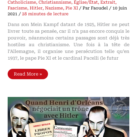
Catholicisme
,
Christiannisme
,
Église/État
,
Extrait
,
Fascisme
,
Hitler
,
Nazisme
,
Pie XI
/ Par
Faoudel
/
10 juin
2021
/
28 minutes de lecture
Dans son Mein Kampf datant de 1925, Hitler ne peut
livrer toute sa pensée, car il n’a pas encore conquis le
pouvoir, néanmoins certains passages sont déjà très
hostiles au christianisme. Une fois à la tête de
l’Allemagne, il organise une persécution telle qu’en
1937, le pape Pie XI et le cardinal Pacelli (le futur
Libres
Read More »
propos
de
Hitler
sur
le
christianisme
Les
papes
Pie
XI
et
Pie
XII
répondent
à