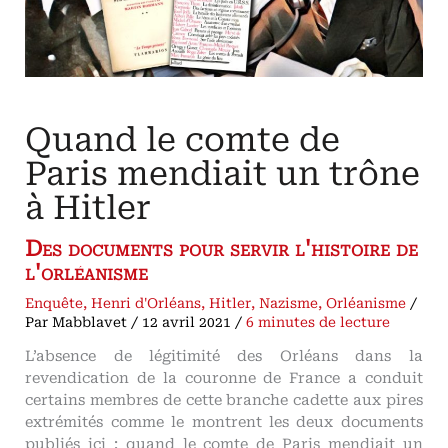
Hitler
Quand le comte de
Paris mendiait un trône
à Hitler
Des documents pour servir l'histoire de
l'orléanisme
Enquête
,
Henri d'Orléans
,
Hitler
,
Nazisme
,
Orléanisme
/
Par
Mabblavet
/
12 avril 2021
/
6 minutes de lecture
L’absence de légitimité des Orléans dans la
revendication de la couronne de France a conduit
certains membres de cette branche cadette aux pires
extrémités comme le montrent les deux documents
publiés ici : quand le comte de Paris mendiait un