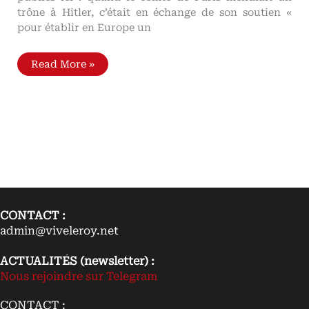
trône à Hitler, c’était en échange de son soutien «
pour établir en Europe un
Quand
Read More »
le
comte
de
Paris
mendiait
un
trône
à
Hitler
Des
documents
pour
servir
l'histoire
de
CONTACT :
l'orléanisme
admin@viveleroy.net
ACTUALITÉS (newsletter) :
Nous rejoindre sur Telegram
CONTACT :