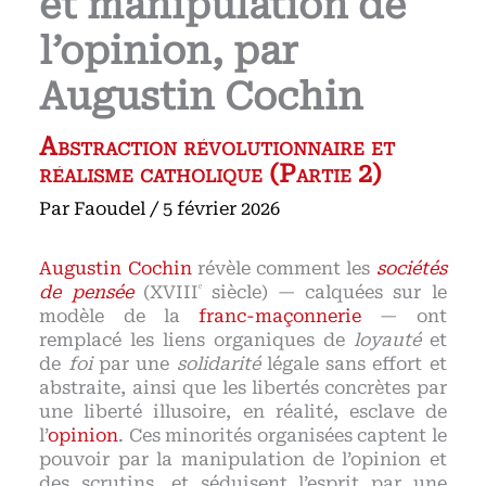
et manipulation de
l’opinion, par
Augustin Cochin
Abstraction révolutionnaire et
réalisme catholique (Partie 2)
Par
Faoudel
/
5 février 2026
Augustin Cochin
révèle comment les
sociétés
ᵉ
de pensée
(XVIII
siècle) — calquées sur le
modèle de la
franc-maçonnerie
— ont
remplacé les liens organiques de
loyauté
et
de
foi
par une
solidarité
légale sans effort et
abstraite, ainsi que les libertés concrètes par
une liberté illusoire, en réalité, esclave de
l’
opinion
. Ces minorités organisées captent le
pouvoir par la manipulation de l’opinion et
des scrutins, et séduisent l’esprit par une