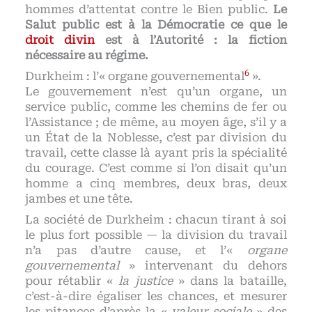
hommes d’attentat contre le Bien public.
Le
Salut public est à la Démocratie ce que le
droit divin
est à l’Autorité : la fiction
nécessaire au régime.
6
Durkheim : l’« organe gouvernemental
».
Le gouvernement n’est qu’un organe, un
service public, comme les chemins de fer ou
l’Assistance ; de même, au moyen âge, s’il y a
un État de la Noblesse, c’est par division du
travail, cette classe là ayant pris la spécialité
du courage. C’est comme si l’on disait qu’un
homme a cinq membres, deux bras, deux
jambes et une tête.
La société de Durkheim : chacun tirant à soi
le plus fort possible — la division du travail
n’a pas d’autre cause, et l’«
organe
gouvernemental
» intervenant du dehors
pour rétablir «
la justice
» dans la bataille,
c’est-à-dire égaliser les chances, et mesurer
les pitances d’après la «
valeur sociale
» des