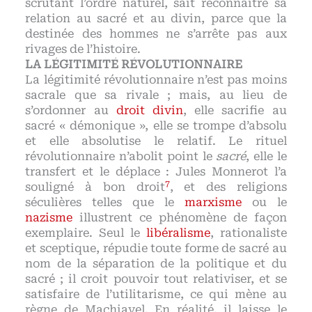
scrutant l’ordre naturel, sait reconnaître sa
relation au sacré et au divin, parce que la
destinée des hommes ne s’arrête pas aux
rivages de l’histoire.
LA LÉGITIMITÉ RÉVOLUTIONNAIRE
La légitimité révolutionnaire n’est pas moins
sacrale que sa rivale ; mais, au lieu de
s’ordonner au
droit divin
, elle sacrifie au
sacré « démonique », elle se trompe d’absolu
et elle absolutise le relatif. Le rituel
révolutionnaire n’abolit point le
sacré
, elle le
transfert et le déplace : Jules Monnerot l’a
7
souligné à bon droit
, et des religions
séculières telles que le
marxisme
ou le
nazisme
illustrent ce phénomène de façon
exemplaire. Seul le
libéralisme
, rationaliste
et sceptique, répudie toute forme de sacré au
nom de la séparation de la politique et du
sacré ; il croit pouvoir tout relativiser, et se
satisfaire de l’utilitarisme, ce qui mène au
règne de Machiavel. En réalité, il laisse le