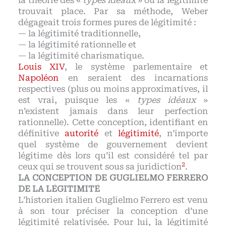
la théorie des «
types idéaux
» où la légitimité
trouvait place. Par sa méthode, Weber
dégageait trois formes pures de légitimité :
— la légitimité traditionnelle,
— la légitimité rationnelle et
— la légitimité charismatique.
Louis XIV
, le système parlementaire et
Napoléon
en seraient des incarnations
respectives (plus ou moins approximatives, il
est vrai, puisque les «
types idéaux
»
n’existent jamais dans leur perfection
rationnelle). Cette conception, identifiant en
définitive
autorité
et
légitimité
, n’importe
quel système de gouvernement devient
légitime dès lors qu’il est considéré tel par
2
ceux qui se trouvent sous sa juridiction
.
LA CONCEPTION DE GUGLIELMO FERRERO
DE LA LÉGITIMITÉ
L’historien italien Guglielmo Ferrero est venu
à son tour préciser la conception d’une
légitimité relativisée. Pour lui, la légitimité