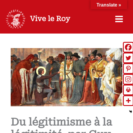
Aller
Translate »
au
contenu
Vive le Roy
Du légitimisme à la