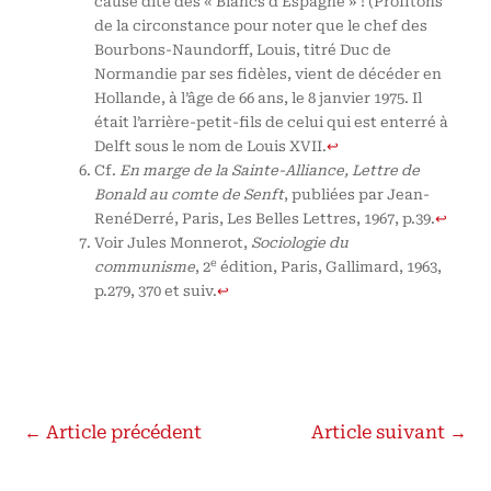
cause dite des « Blancs d’Espagne » ! (Profitons
de la circonstance pour noter que le chef des
Bourbons-Naundorff, Louis, titré Duc de
Normandie par ses fidèles, vient de décéder en
Hollande, à l’âge de 66 ans, le 8 janvier 1975. Il
était l’arrière-petit-fils de celui qui est enterré à
Delft sous le nom de Louis XVII.
↩
Cf.
En marge de la Sainte-Alliance, Lettre de
Bonald au comte de Senft
, publiées par Jean-
RenéDerré, Paris, Les Belles Lettres, 1967, p.39.
↩
Voir Jules Monnerot,
Sociologie du
e
communisme
, 2
édition, Paris, Gallimard, 1963,
p.279, 370 et suiv.
↩
←
Article précédent
Article suivant
→