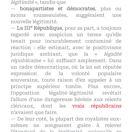
légitimité
», tandis que
—
bonapartistes et démocrates
, plus ou
moins rousseauistes, suggéraient une
nouvelle légitimité.
e
—
La III
République
, pour sa part, a toujours
regardé avec suspicion un terme qu’elle
tenait pour incurablement contaminé de
réaction : elle estimait, avec le positivisme
juridique ambiant, que la «
légalité
républicaine
» lui suffisait amplement. Dans
un cadre démocratique, où la loi est réputée
expression de la volonté populaire
souveraine, toute raison d’en appeler à un
principe supérieur tombe. Plus encore,
l’opposition légalité-légitimité revêtait
l’allure d’une dangereuse hérésie aux relents
cléricaux, dont les
vrais républicains
n’avaient que faire.
— De leur coté, la plupart des royalistes eux-
mêmes ne songeaient guère à relever
l’étendard de la légitimité, puisqu’ils se