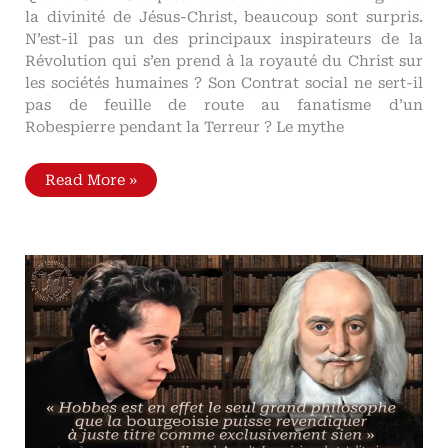
la divinité de Jésus-Christ, beaucoup sont surpris.
N’est-il pas un des principaux inspirateurs de la
Révolution qui s’en prend à la royauté du Christ sur
les sociétés humaines ? Son Contrat social ne sert-il
pas de feuille de route au fanatisme d’un
Robespierre pendant la Terreur ? Le mythe
Quand
Read More »
Jean-
Jacques
Rousseau
défend
l’Évangile
et
la
divinité
de
Jésus-
Christ
Esprit,
maximes
et
principes.
Chapitre
«
De
l'Évangile