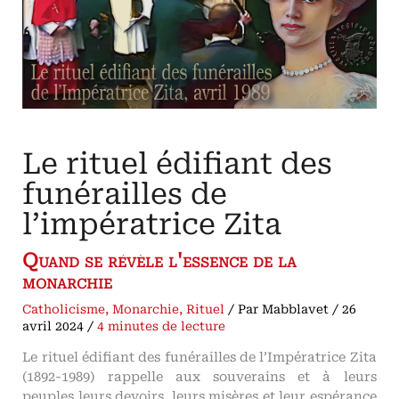
Le rituel édifiant des
funérailles de
l’impératrice Zita
Quand se révèle l'essence de la
monarchie
Catholicisme
,
Monarchie
,
Rituel
/ Par
Mabblavet
/
26
avril 2024
/
4 minutes de lecture
Le rituel édifiant des funérailles de l’Impératrice Zita
(1892-1989) rappelle aux souverains et à leurs
peuples leurs devoirs, leurs misères et leur espérance