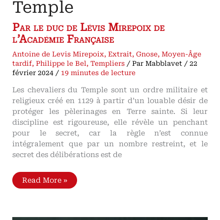
Temple
Par le duc de Lévis Mirepoix de
l’Académie Française
Antoine de Levis Mirepoix
,
Extrait
,
Gnose
,
Moyen-Âge
tardif
,
Philippe le Bel
,
Templiers
/ Par
Mabblavet
/
22
février 2024
/
19 minutes de lecture
Les chevaliers du Temple sont un ordre militaire et
religieux créé en 1129 à partir d’un louable désir de
protéger les pèlerinages en Terre sainte. Si leur
discipline est rigoureuse, elle révèle un penchant
pour le secret, car la règle n’est connue
intégralement que par un nombre restreint, et le
secret des délibérations est de
Les
Read More »
chevaliers
du
Temple
Par
le