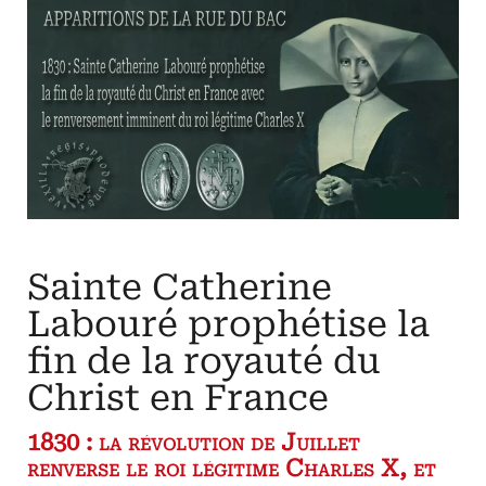
duc
de
Lévis
Mirepoix
de
l’Académie
Française
Sainte Catherine
Labouré prophétise la
fin de la royauté du
Christ en France
1830 : la révolution de Juillet
renverse le roi légitime Charles X, et