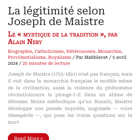
La légitimité selon
Joseph de Maistre
Le « mystique de la tradition », par
Alain Néry
Biographie
,
Catholicisme
,
Hétéronomie
,
Monarchie
,
Providentialisme
,
Royalisme
/ Par
Mabblavet
/
5 avril
2024
/
25 minutes de lecture
Joseph de Maistre (1753-1821) n’est pas français, mais
il voit dans la monarchie française le modèle même
de la civilisation, aussi la violence du phénomène
révolutionnaire le plonge-t-il dans un abîme de
détresse. Moins méthodique qu’un Bonald, Maistre
développe une pensée inquiète, angoissée — voire
désespérée —, qui pose les vraies questions sur la
mort
La
Read More »