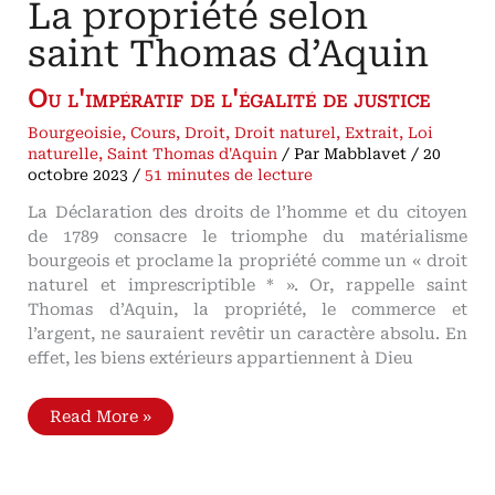
La propriété selon
saint Thomas d’Aquin
Ou l'impératif de l'égalité de justice
Bourgeoisie
,
Cours
,
Droit
,
Droit naturel
,
Extrait
,
Loi
naturelle
,
Saint Thomas d'Aquin
/ Par
Mabblavet
/
20
octobre 2023
/
51 minutes de lecture
La Déclaration des droits de l’homme et du citoyen
de 1789 consacre le triomphe du matérialisme
bourgeois et proclame la propriété comme un « droit
naturel et imprescriptible * ». Or, rappelle saint
Thomas d’Aquin, la propriété, le commerce et
l’argent, ne sauraient revêtir un caractère absolu. En
effet, les biens extérieurs appartiennent à Dieu
La
Read More »
propriété
selon
saint
Thomas