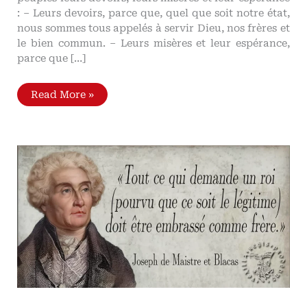
: – Leurs devoirs, parce que, quel que soit notre état,
nous sommes tous appelés à servir Dieu, nos frères et
le bien commun. – Leurs misères et leur espérance,
parce que […]
Le
Read More »
rituel
édifiant
des
funérailles
de
l’impératrice
Zita
Quand
se
révèle
l'essence
de
la
monarchie