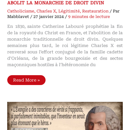
abolit la monarchie de droit divin
Catholicisme
,
Charles X
,
Légitimité
,
Restauration
/ Par
Mabblavet
/
27 janvier 2024
/
9 minutes de lecture
En 1830, sainte Catherine Labouré prophétise la fin
de la royauté du Christ en France, et l’abolition de la
monarchie traditionnelle de droit divin. Quelques
semaines plus tard, le roi légitime Charles X est
renversé sous l’effort conjugué de la famille cadette
d’Orléans, de la grande bourgeoisie et des sectes
maçonniques hostiles à l’hétéronomie du
Sainte
Read More »
Catherine
Labouré
prophétise
la
fin
de
la
royauté
du
Christ
en