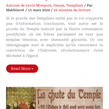
Antoine de Levis Mirepoix
,
Gnose
,
Templiers
/ Par
Mabblavet
/
15 mars 2024
/
29 minutes de lecture
Si le procès des Templiers initié par le roi n’apporte
pas d’information concluante, tout autre est le
procès du Temple instruit par la Haute commission
pontificale où les frères paraissent en tant que
simples témoins, avec immunité garantie. Or ces
témoignages sont si explicites qu’ils renversent la
conviction de l’historien révolutionnaire Jules
Michelet à l’égard
Le
Read More »
procès
des
Templiers
Par
le
duc
de
Lévis
Mirepoix
de
l’Académie
Française