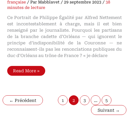
française
/ Par
Mabblavet
/
29 septembre 2023
/
38
minutes de lecture
Ce Portrait de Philippe Égalité par Alfred Nettement
est incontestablement à charge, mais il est bien
renseigné par le journaliste. Pourquoi les partisans
de la branche cadette d’Orléans — qui ignorent le
principe d’indisponibilité de la Couronne — ne
reconnaissent-ils pas les renonciations publiques du
duc d’Orléans au trône de France ? « je déclare
Portrait
Read More »
de
Philippe
Égalité
par
Alfred
Nettement
←
Précédent
1
2
3
…
5
(1842)
Louis-
Suivant
→
Philippe-
Joseph
d’Orléans
(1747-
1793)