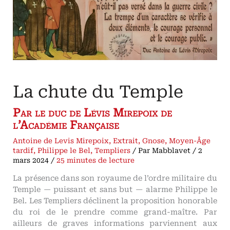
La chute du Temple
Par le duc de Lévis Mirepoix de
l’Académie Française
Antoine de Levis Mirepoix
,
Extrait
,
Gnose
,
Moyen-Âge
tardif
,
Philippe le Bel
,
Templiers
/ Par
Mabblavet
/
2
mars 2024
/
25 minutes de lecture
La présence dans son royaume de l’ordre militaire du
Temple — puissant et sans but — alarme Philippe le
Bel. Les Templiers déclinent la proposition honorable
du roi de le prendre comme grand-maître. Par
ailleurs de graves informations parviennent aux