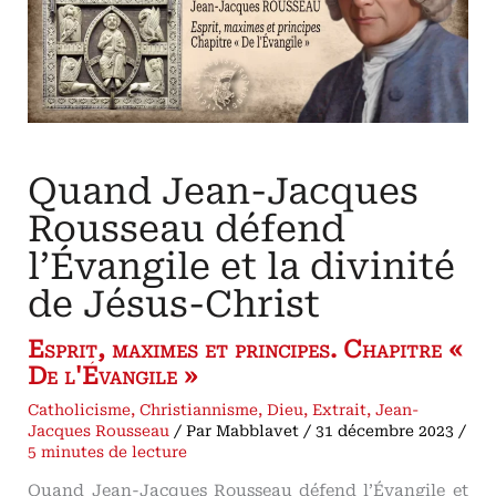
France
1830
:
la
révolution
de
Juillet
renverse
le
roi
légitime
Charles
X,
Quand Jean-Jacques
et
abolit
la
Rousseau défend
monarchie
de
l’Évangile et la divinité
droit
divin
de Jésus-Christ
Esprit, maximes et principes. Chapitre «
De l'Évangile »
Catholicisme
,
Christiannisme
,
Dieu
,
Extrait
,
Jean-
Jacques Rousseau
/ Par
Mabblavet
/
31 décembre 2023
/
5 minutes de lecture
Quand Jean-Jacques Rousseau défend l’Évangile et