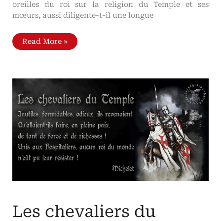
oreilles du roi sur la religion du Temple et ses
mœurs, aussi diligente-t-il une longue
La
Read More »
chute
du
Temple
Par
le
duc
de
Lévis
Mirepoix
de
l’Académie
Française
Les chevaliers du