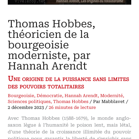
»
Thomas Hobbes,
théoricien de la
bourgeoisie
moderniste, par
Hannah Arendt
Une origine de la puissance sans limites
des pouvoirs totalitaires
Bourgeoisie
,
Démocratie
,
Hannah Arendt
,
Modernité
,
Sciences politiques
,
Thomas Hobbes
/ Par
Mabblavet
/
2 décembre 2023
/
26 minutes de lecture
Avec Thomas Hobbes (1588-1679), le monde anglo-
saxon lègue à l’humanité le poison lent, mais létal,
d’une théorie de la croissance illimitée du pouvoir
politique pour garantir la liberté de s’enrichir sans