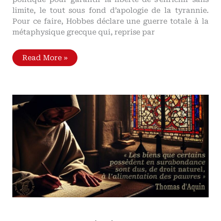
limite, le tout sous fond d’apologie de la tyrannie.
Pour ce faire, Hobbes déclare une guerre totale à la
métaphysique grecque qui, reprise par
Thomas
Read More »
Hobbes,
théoricien
de
la
bourgeoisie
moderniste,
par
Hannah
Arendt
Une
origine
de
la
puissance
sans
limites
des
pouvoirs
totalitaires